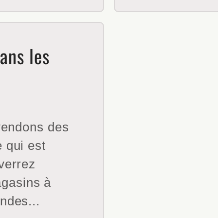
ans les
 vendons des
 qui est
verrez
gasins à
ndes...