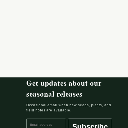
Get updates about our
seasonal releases
Occasional email when new seeds, plants, and
field notes are available.
Email address
Subscribe