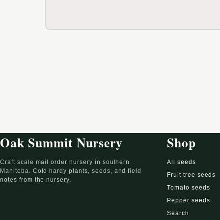
Oak Summit Nursery
Shop
Craft scale mail order nursery in southern
All seeds
Manitoba. Cold hardy plants, seeds, and field
Fruit tree seeds
notes from the nursery.
Tomato seeds
Pepper seeds
Search