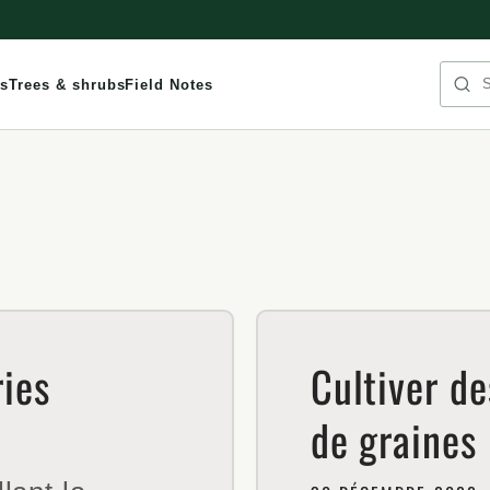
Sea
s
Trees & shrubs
Field Notes
ries
Cultiver d
de graines