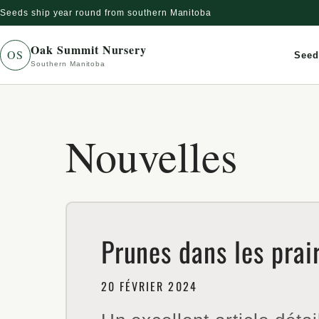
Seeds ship year round from southern Manitoba
gnorer et passer au contenu
Oak Summit Nursery
OS
Seed
Southern Manitoba
Nouvelles
Prunes dans les prai
20 FÉVRIER 2024