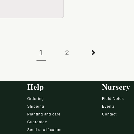
1
2
Help
Nursery
Ordering
Field Notes
Shipping
Events
Planting and care
Contact
Guarantee
Seed stratification