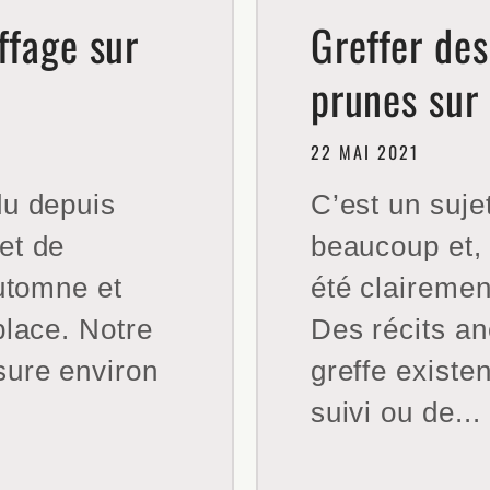
ffage sur
Greffer des
prunes sur 
22 MAI 2021
du depuis
C’est un suje
et de
beaucoup et,
automne et
été claireme
place. Notre
Des récits a
sure environ
greffe existe
suivi ou de...