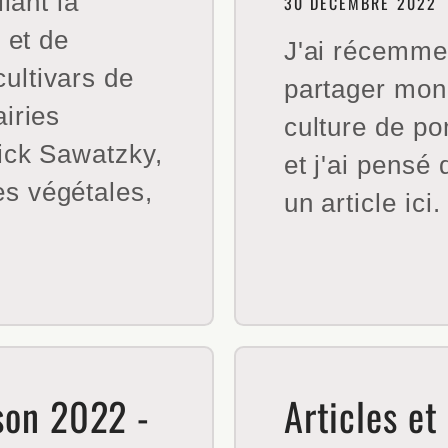
lant la
30 DÉCEMBRE 2022
 et de
J'ai récemmen
ultivars de
partager mon
iries
culture de po
ick Sawatzky,
et j'ai pensé 
s végétales,
un article ici. 
ison 2022 -
Articles et