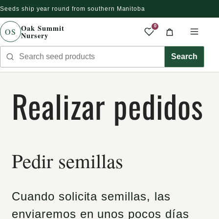
Seeds ship year round from southern Manitoba
r directamente al contenido
Oak Summit
0
OS
Nursery
Saved produc
Cart
Men
Search seed products
Search
Realizar pedidos
Pedir semillas
Cuando solicita semillas, las
enviaremos en unos pocos días